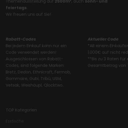
Themenausstellung auf
2500m²
, auch
sonn- und
feiertags
.
Wir freuen uns auf Sie!
Rabatt-Codes
Aktueller Code
Bei jedem Einkauf kann nur ein
*AB einem EInkaufs
Code verwendet werden!
1.000€ auf nicht re
Ausgeschlossen von Rabatt-
**Bis zu 3 Raten für
Codes, sind folgende Marken:
Gesamtbetrag von 
Bretz, Dedon, Ethnicraft, Fermob,
Gommaire, Gubi, Tribù, USM,
Vetsak, Weishäupl, Qlocktwo.
TOP Kategorien
Esstische