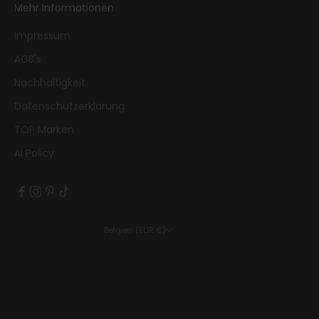
Mehr Informationen
Impressum
AGB's
Nachhaltigkeit
Datenschutzerklärung
TOP Marken
AI Policy
Belgien (EUR €)
Land
Belgien (EUR €)
Bulgarien (EUR €)
Dänemark (EUR €)