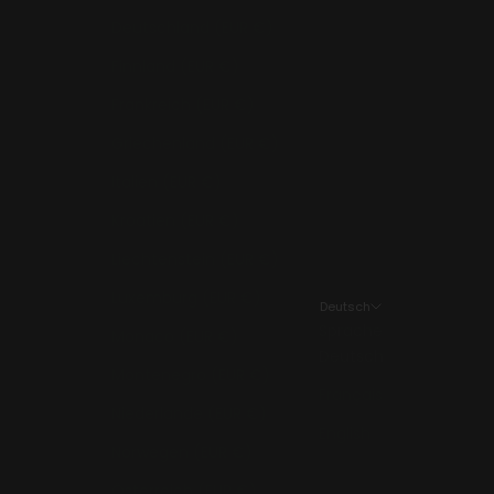
Deutschland (EUR €)
Finnland (EUR €)
Frankreich (EUR €)
Griechenland (EUR €)
Italien (EUR €)
Kroatien (EUR €)
Liechtenstein (EUR €)
Luxemburg (EUR €)
Deutsch
Sprache
Monaco (EUR €)
Deutsch
Montenegro (EUR €)
Français
Niederlande (EUR €)
English
Norwegen (EUR €)
Österreich (EUR €)