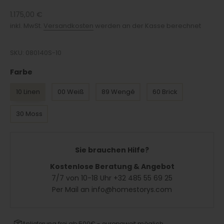
Angebot
1.175,00 €
inkl. MwSt.
Versandkosten
werden an der Kasse berechnet
SKU: 080140S-10
Farbe
Farbe
10 Linen
00 Weiß
89 Wengé
60 Brick
30 Moss
Sie brauchen Hilfe?
Kostenlose Beratung & Angebot
7/7 von 10-18 Uhr +32 485 55 69 25
Per Mail an info@homestorys.com
Anlieferung frei ab 500€ - europaweit möglich