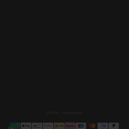
Polen (EUR €)
Portugal (EUR €)
Rumänien (EUR €)
San Marino (EUR €)
Schweden (EUR €)
Schweiz (CHF CHF)
Spanien (EUR €)
Ungarn (EUR €)
Vatikanstadt (EUR €)
Vereinigte Staaten (USD $)
© 2026 - Homestorys