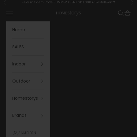
Zum Inhalt springen
-15% mit dem Code SUMMER EVENT ab 1.000 € Bestellwert*!
Zurück
Vor
Menü
Suchen
Waren
Homestorys
Home
SALES
Indoor
Outdoor
Homestorys
Brands
ANMELDEN