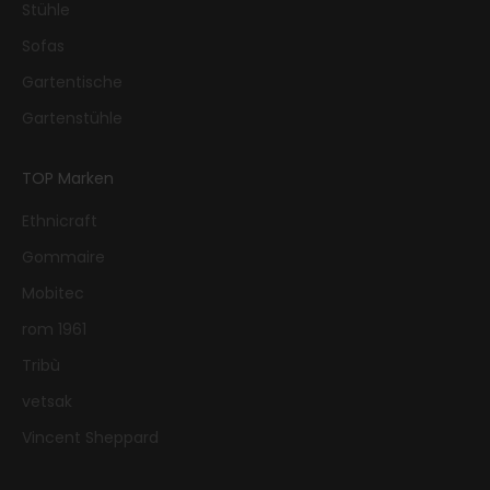
Stühle
Sofas
Gartentische
Gartenstühle
TOP Marken
Ethnicraft
Gommaire
Mobitec
rom 1961
Tribù
vetsak
Vincent Sheppard