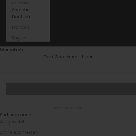
Deutsch
Sprache
Deutsch
Français
English
Warenkorb
Dein Warenkorb ist leer
Ethnicraft Massivholzmöbel – Zeitlose Klarheit mit
Charakter
Belgisches Design trifft auf pures
Esstische
Massivholz.
Sortieren nach
Sortieren nach
Ausgewählt
Am relevantesten