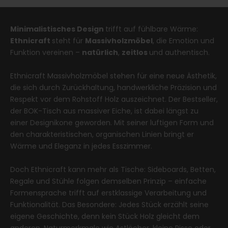
Minimalistisches Design
trifft auf fühlbare Wärme:
Ethnicraft
steht für
Massivholzmöbel
, die Emotion und
Funktion vereinen –
natürlich
,
zeitlos
und authentisch.
Ethnicraft Massivholzmöbel stehen für eine neue Ästhetik,
die sich durch Zurückhaltung, handwerkliche Präzision und
Respekt vor dem Rohstoff Holz auszeichnet. Der Bestseller,
der BOK-Tisch aus massiver Eiche, ist dabei längst zu
einer Designikone geworden. Mit seiner luftigen Form und
den charakteristischen, organischen Linien bringt er
Wärme und Eleganz in jedes Esszimmer.
Doch Ethnicraft kann mehr als Tische: Sideboards, Betten,
Regale und Stühle folgen demselben Prinzip – einfache
Formensprache trifft auf erstklassige Verarbeitung und
Funktionalität. Das Besondere: Jedes Stück erzählt seine
eigene Geschichte, denn kein Stück Holz gleicht dem
anderen. Naturmerkmale wie Astlöcher, kleine Risse oder