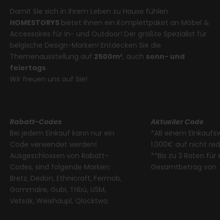
Damit Sie sich in Ihrem Leben zu Hause fühlen
HOMESTORYS
bietet Ihnen ein Komplettpaket an Möbel &
Accessoires für In- und Outdoor! Der größte Spezialist für
belgische Design-Marken! Entdecken Sie die
Themenausstellung auf
2500m²
, auch
sonn- und
feiertags
.
Wir freuen uns auf Sie!
Rabatt-Codes
Aktueller Code
Bei jedem Einkauf kann nur ein
*AB einem EInkaufs
Code verwendet werden!
1.000€ auf nicht re
Ausgeschlossen von Rabatt-
**Bis zu 3 Raten für
Codes, sind folgende Marken:
Gesamtbetrag von 
Bretz, Dedon, Ethnicraft, Fermob,
Gommaire, Gubi, Tribù, USM,
Vetsak, Weishäupl, Qlocktwo.