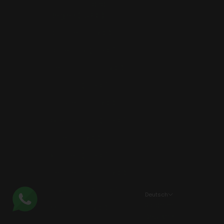
Land
Belgien (EUR €)
Bulgarien (EUR €)
Dänemark (EUR €)
Deutschland (EUR €)
Finnland (EUR €)
Frankreich (EUR €)
Griechenland (EUR €)
Italien (EUR €)
Kroatien (EUR €)
Liechtenstein (EUR €)
Luxemburg (EUR €)
Deutsch
Sprache
Monaco (EUR €)
Deutsch