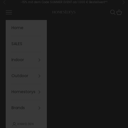
Zum Inhalt springen
-15% mit dem Code SUMMER EVENT ab 1.000 € Bestellwert*!
Zurück
Vor
Menü
Suchen
Waren
Homestorys
Home
SALES
Indoor
Outdoor
Homestorys
Brands
ANMELDEN