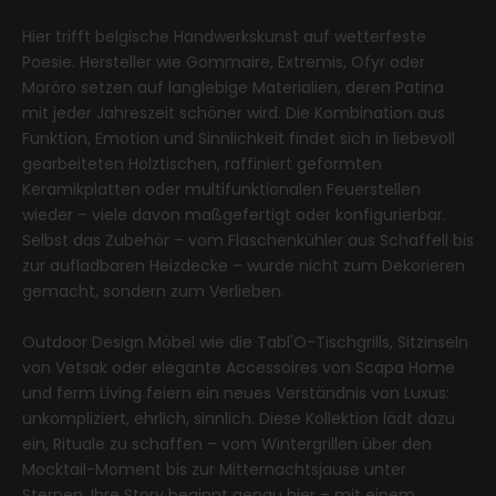
Hier trifft belgische Handwerkskunst auf wetterfeste
Poesie. Hersteller wie Gommaire, Extremis, Ofyr oder
Moróro setzen auf langlebige Materialien, deren Patina
mit jeder Jahreszeit schöner wird. Die Kombination aus
Funktion, Emotion und Sinnlichkeit findet sich in liebevoll
gearbeiteten Holztischen, raffiniert geformten
Keramikplatten oder multifunktionalen Feuerstellen
wieder – viele davon maßgefertigt oder konfigurierbar.
Selbst das Zubehör – vom Flaschenkühler aus Schaffell bis
zur aufladbaren Heizdecke – wurde nicht zum Dekorieren
gemacht, sondern zum Verlieben.
Outdoor Design Möbel wie die Tabl'O-Tischgrills, Sitzinseln
von Vetsak oder elegante Accessoires von Scapa Home
und ferm Living feiern ein neues Verständnis von Luxus:
unkompliziert, ehrlich, sinnlich. Diese Kollektion lädt dazu
ein, Rituale zu schaffen – vom Wintergrillen über den
Mocktail-Moment bis zur Mitternachtsjause unter
Sternen. Ihre Story beginnt genau hier – mit einem