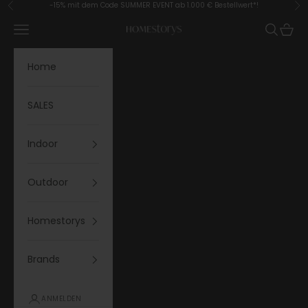
Zum Inhalt springen
-15% mit dem Code SUMMER EVENT ab 1.000 € Bestellwert*!
Zurück
Vor
Menü
Suchen
Waren
Homestorys
Home
SALES
Indoor
Outdoor
Homestorys
Brands
ANMELDEN