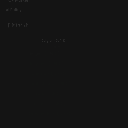
TOP Marken
AI Policy
Belgien (EUR €)
Land
Belgien (EUR €)
Bulgarien (EUR €)
Dänemark (EUR €)
Deutschland (EUR €)
Finnland (EUR €)
Frankreich (EUR €)
Griechenland (EUR €)
Italien (EUR €)