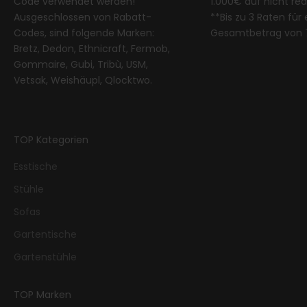
Code verwendet werden!
1.000€ auf nicht re
Ausgeschlossen von Rabatt-
**Bis zu 3 Raten für
Codes, sind folgende Marken:
Gesamtbetrag von 
Bretz, Dedon, Ethnicraft, Fermob,
Gommaire, Gubi, Tribù, USM,
Vetsak, Weishäupl, Qlocktwo.
TOP Kategorien
Esstische
Stühle
Sofas
Gartentische
Gartenstühle
TOP Marken