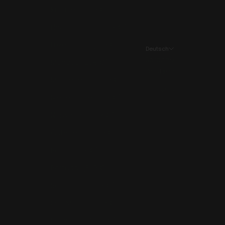
Kroatien (EUR €)
Liechtenstein (EUR €)
Luxemburg (EUR €)
Deutsch
Sprache
Monaco (EUR €)
Deutsch
Montenegro (EUR €)
Français
Niederlande (EUR €)
English
Norwegen (EUR €)
Österreich (EUR €)
Polen (EUR €)
Portugal (EUR €)
Rumänien (EUR €)
San Marino (EUR €)
Schweden (EUR €)