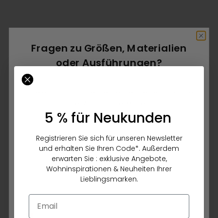
Optionen auswählen
FERMOB
Wandhalterung APLÔ
Fragen zu Größen, Materialien
Optionen auswählen
VINCENT SHEPPARD
Angebot
32,00 €
oder Ausführungen?
Laterne TIKA Schwarz
Farbe
Angebot
ab 580,00 €
Unsere Einrichtungsberater beraten Sie persönlich bei
Farbe
der Auswahl Ihrer Möbel.
5 % für Neukunden
Geschlecht
Registrieren Sie sich für unseren Newsletter
und erhalten Sie Ihren Code*. Außerdem
Vorname
Nachname
erwarten Sie : exklusive Angebote,
Wohninspirationen & Neuheiten Ihrer
Lieblingsmarken.
E-Mail
Email
Telefonnummer