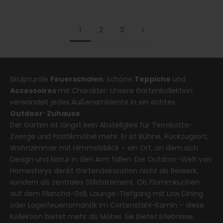
1
2
3
Skulpturale
Feuerschalen
, schöne
Teppiche
und
Accessoires
mit Charakter: Unsere Gartenkollektion
verwandelt jedes Außenambiente in ein echtes
Outdoor
-
Zuhause
.
Der Garten ist längst kein Abstellgleis für Terrakotta-
Zwerge und Plastikmöbel mehr. Er ist Bühne, Rückzugsort,
Wohnzimmer mit Himmelsblick – ein Ort, an dem sich
Design und Natur in den Arm fallen. Die Outdoor-Welt von
Homestorys denkt Gartendekoration nicht als Beiwerk,
sondern als zentrales Stilstatement. Ob Flammkuchen
auf dem Plancha-Grill, Lounge-Tiefgang mit Low Dining
oder Lagerfeuerromantik im Cortenstahl-Kamin – diese
Kollektion bietet mehr als Möbel. Sie bietet Erlebnisse.