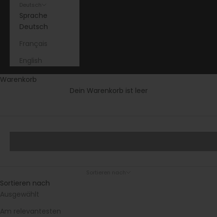
Deutsch
Sprache
Deutsch
Français
English
Warenkorb
Dein Warenkorb ist leer
Wenn der Garten zum Lieblingszimmer wird
Design trifft Natur – Exklusive
Gartendekoration für jede Jahreszeit
Sortieren nach
Sortieren nach
Ausgewählt
Am relevantesten