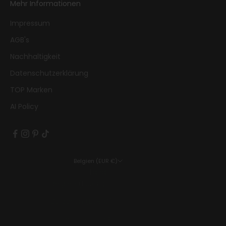
Mehr Informationen
Impressum
AGB's
Nachhaltigkeit
Datenschutzerklärung
TOP Marken
AI Policy
Belgien (EUR €)
Land
Belgien (EUR €)
Bulgarien (EUR €)
Dänemark (EUR €)