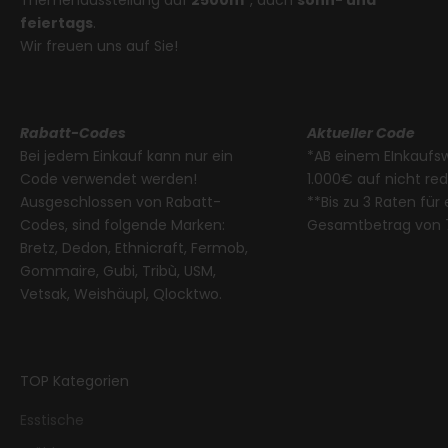
Themenausstellung auf
2500m²
, auch
sonn- und
feiertags
.
Wir freuen uns auf Sie!
Rabatt-Codes
Aktueller Code
Bei jedem Einkauf kann nur ein
*AB einem EInkaufs
Code verwendet werden!
1.000€ auf nicht re
Ausgeschlossen von Rabatt-
**Bis zu 3 Raten für
Codes, sind folgende Marken:
Gesamtbetrag von 
Bretz, Dedon, Ethnicraft, Fermob,
Gommaire, Gubi, Tribù, USM,
Vetsak, Weishäupl, Qlocktwo.
TOP Kategorien
Esstische