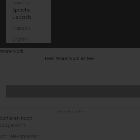
Deutsch
Sprache
Deutsch
Français
English
Warenkorb
Dein Warenkorb ist leer
Design TV-Möbel für moderne Wohnräume
TV-Lowboards und Medienmöbel mit
klarer Linienführung
Sofas
Sortieren nach
Sortieren nach
Ausgewählt
Am relevantesten