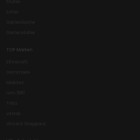
Stühle
Sofas
Gartentische
Gartenstühle
TOP Marken
Ethnicraft
Gommaire
Mobitec
rom 1961
Tribù
vetsak
Vincent Sheppard