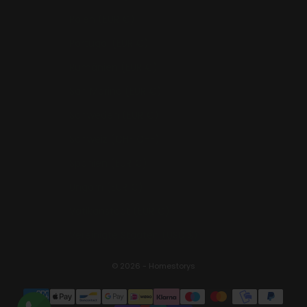
Polen (EUR €)
Portugal (EUR €)
Rumänien (EUR €)
San Marino (EUR €)
Schweden (EUR €)
Schweiz (CHF CHF)
Spanien (EUR €)
Ungarn (EUR €)
Vatikanstadt (EUR €)
Vereinigte Staaten (USD $)
© 2026 - Homestorys