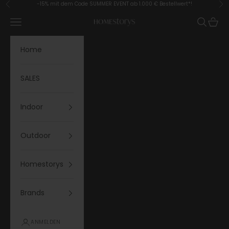
Zum Inhalt springen
-15% mit dem Code SUMMER EVENT ab 1.000 € Bestellwert*!
Zurück
Vor
Menü
Suchen
Waren
Homestorys
Home
SALES
Indoor
Outdoor
Homestorys
Brands
ANMELDEN