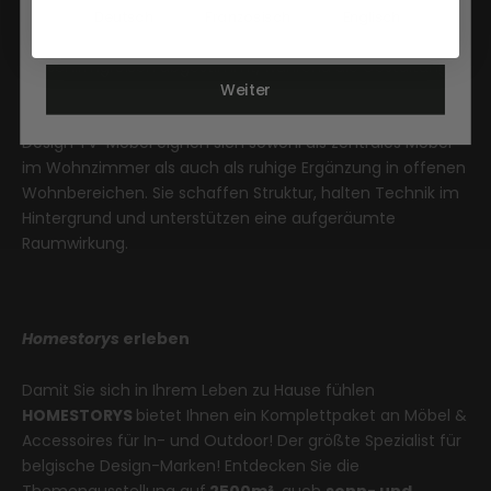
Sprache
durchdachte Fächer bieten Platz für Geräte, Medien und
Deutsch
Französisch
Englisch
Zubehör. Die Proportionen sind auf heutige
Bildschirmgrößen abgestimmt, während die Gestaltung
Weiter
bewusst reduziert bleibt.
Design TV-Möbel eignen sich sowohl als zentrales Möbel
im Wohnzimmer als auch als ruhige Ergänzung in offenen
Wohnbereichen. Sie schaffen Struktur, halten Technik im
Hintergrund und unterstützen eine aufgeräumte
Raumwirkung.
Homestorys
erleben
Damit Sie sich in Ihrem Leben zu Hause fühlen
HOMESTORYS
bietet Ihnen ein Komplettpaket an Möbel &
Accessoires für In- und Outdoor! Der größte Spezialist für
belgische Design-Marken! Entdecken Sie die