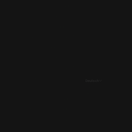
Deutschland (EUR €)
Finnland (EUR €)
Frankreich (EUR €)
Griechenland (EUR €)
Italien (EUR €)
Kroatien (EUR €)
Liechtenstein (EUR €)
Luxemburg (EUR €)
Deutsch
Sprache
Monaco (EUR €)
Deutsch
Montenegro (EUR €)
Français
Niederlande (EUR €)
English
Norwegen (EUR €)
Österreich (EUR €)