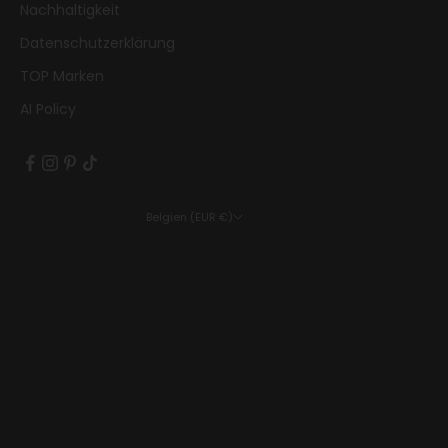
Nachhaltigkeit
Datenschutzerklärung
TOP Marken
AI Policy
Belgien (EUR €)
Land
Belgien (EUR €)
Bulgarien (EUR €)
Dänemark (EUR €)
Deutschland (EUR €)
Finnland (EUR €)
Frankreich (EUR €)