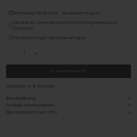
Anlieferung frei ab 500€ - europaweit möglich
Seit über 20 Jahren persönliche Einrichtungsberatung &
Showroom
Alle Ausführungen der Marke verfügbar
Anzahl verringern
Anzahl erhöhen
In den Warenkorb
Lieferzeit:
4-6 Wochen
Beschreibung
Produkt Informationen
Die Homestory von Ofyr