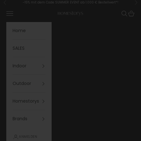
Zum Inhalt springen
-15% mit dem Code SUMMER EVENT ab 1.000 € Bestellwert*!
Zurück
Vor
Menü
Suchen
Waren
Homestorys
Home
SALES
Indoor
Outdoor
Homestorys
Brands
ANMELDEN