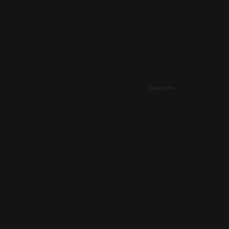
Griechenland (EUR €)
Italien (EUR €)
Kroatien (EUR €)
Liechtenstein (EUR €)
Luxemburg (EUR €)
Deutsch
Sprache
Monaco (EUR €)
Deutsch
Montenegro (EUR €)
Français
Niederlande (EUR €)
English
Norwegen (EUR €)
Österreich (EUR €)
Polen (EUR €)
Portugal (EUR €)
Rumänien (EUR €)