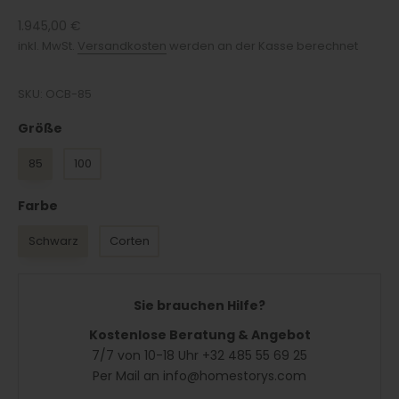
Angebot
1.945,00 €
inkl. MwSt.
Versandkosten
werden an der Kasse berechnet
SKU: OCB-85
Größe
Größe
85
100
Farbe
Farbe
Schwarz
Corten
Sie brauchen Hilfe?
Kostenlose Beratung & Angebot
7/7 von 10-18 Uhr +32 485 55 69 25
Per Mail an info@homestorys.com