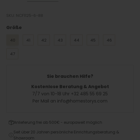
SKU: NCF1125-6-88
Größe
Größe
40
41
42
43
44
45
46
47
Sie brauchen Hilfe?
Kostenlose Beratung & Angebot
7/7 von 10-18 Uhr +32 485 55 69 25
Per Mail an info@homestorys.com
Anlieferung frei ab 500€ - europaweit möglich
Seit über 20 Jahren persönliche Einrichtungsberatung &
Showroom