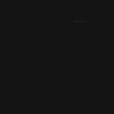
Kroatien (EUR €)
Liechtenstein (EUR €)
Luxemburg (EUR €)
Deutsch
Sprache
Monaco (EUR €)
Deutsch
Montenegro (EUR €)
Français
Niederlande (EUR €)
English
Norwegen (EUR €)
Österreich (EUR €)
Polen (EUR €)
Portugal (EUR €)
Rumänien (EUR €)
San Marino (EUR €)
Schweden (EUR €)