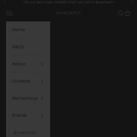
Zum Inhalt springen
-15% mit dem Code SUMMER EVENT ab 1.000 € Bestellwert*!
Zurück
Vor
Menü
Suchen
Waren
Homestorys
Home
SALES
Indoor
Outdoor
Homestorys
Brands
ANMELDEN