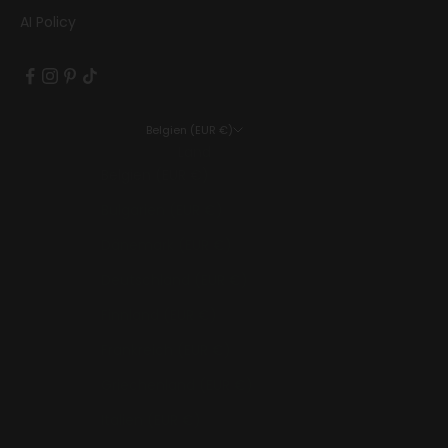
AI Policy
Belgien (EUR €)
Land
Belgien (EUR €)
Bulgarien (EUR €)
Dänemark (EUR €)
Deutschland (EUR €)
Finnland (EUR €)
Frankreich (EUR €)
Griechenland (EUR €)
Italien (EUR €)