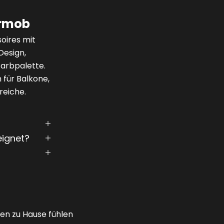
ermob
oires mit
Design,
Farbpalette.
 für Balkone,
reiche.
eignet?
ben zu Hause fühlen