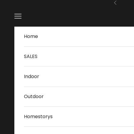
Zum Inhalt springen
Zurück
Menü
Home
SALES
Indoor
Outdoor
Homestorys