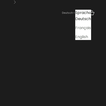
Vor
Sprache
Suchen
Warenko
Deutsch
Deutsch
Français
English