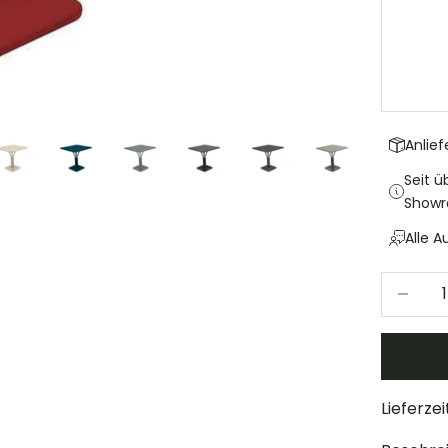
Anlie
Seit ü
Show
Alle 
Anzahl v
Lieferzei