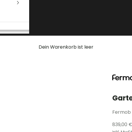
Dein Warenkorb ist leer
Gart
Fermob
Angebo
839,00 
inkl. MwS