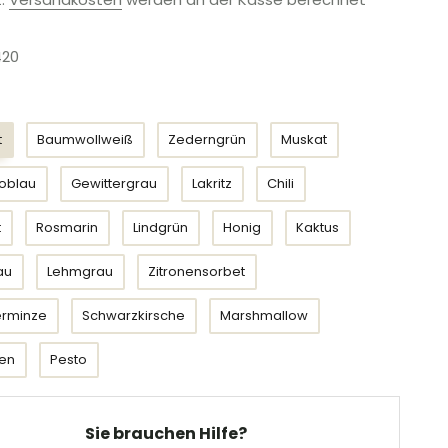
420
rbe
t
Baumwollweiß
Zederngrün
Muskat
oblau
Gewittergrau
Lakritz
Chili
t
Rosmarin
Lindgrün
Honig
Kaktus
au
Lehmgrau
Zitronensorbet
erminze
Schwarzkirsche
Marshmallow
en
Pesto
Sie brauchen Hilfe?