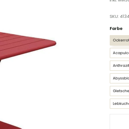
SKU: 413
Fa
Farbe
Ockerro
Acapulc
Anthrazi
Abyssbl
Gletsch
Lebkuch