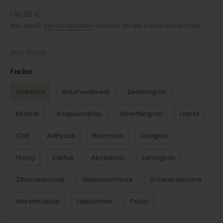
Angebot
1.119,00 €
inkl. MwSt.
Versandkosten
werden an der Kasse berechnet
SKU: 414120
Farbe
Farbe
Ockerrot
Baumwollweiß
Zederngrün
Muskat
Acapulcoblau
Gewittergrau
Lakritz
Chili
Anthrazit
Rosmarin
Lindgrün
Honig
Kaktus
Abyssblau
Lehmgrau
Zitronensorbet
Gletscherminze
Schwarzkirsche
Marshmallow
Lebkuchen
Pesto