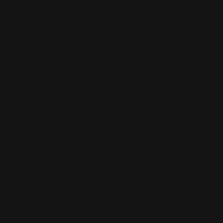
English
Norwegen (EUR €)
Österreich (EUR €)
Polen (EUR €)
Portugal (EUR €)
Rumänien (EUR €)
San Marino (EUR €)
Schweden (EUR €)
Schweiz (CHF CHF)
Spanien (EUR €)
Ungarn (EUR €)
Vatikanstadt (EUR €)
Vereinigte Staaten (USD $)