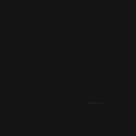
Bulgarien (EUR €)
Dänemark (EUR €)
Deutschland (EUR €)
Finnland (EUR €)
Frankreich (EUR €)
Griechenland (EUR €)
Italien (EUR €)
Kroatien (EUR €)
Liechtenstein (EUR €)
Luxemburg (EUR €)
Deutsch
Sprache
Monaco (EUR €)
Deutsch
Montenegro (EUR €)
Français
Niederlande (EUR €)