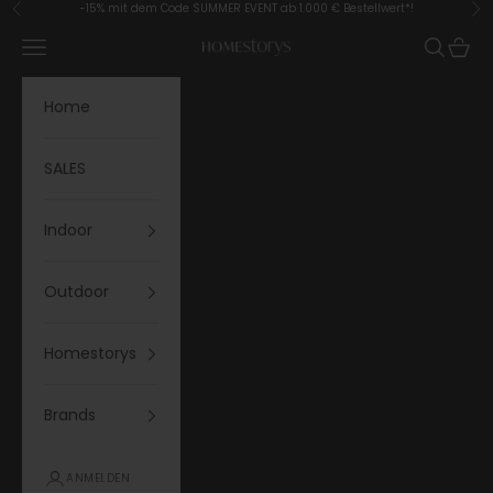
Zum Inhalt springen
-15% mit dem Code SUMMER EVENT ab 1.000 € Bestellwert*!
Zurück
Vor
Menü
Suchen
Waren
Homestorys
Home
SALES
Indoor
Outdoor
Homestorys
Brands
ANMELDEN