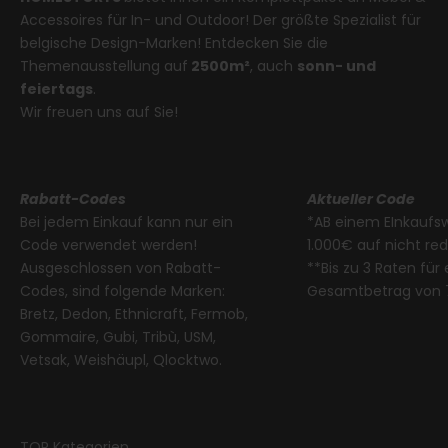
Accessoires für In- und Outdoor! Der größte Spezialist für
belgische Design-Marken! Entdecken Sie die
Themenausstellung auf
2500m²
, auch
sonn- und
feiertags
.
Wir freuen uns auf Sie!
Rabatt-Codes
Aktueller Code
Bei jedem Einkauf kann nur ein
*AB einem EInkaufs
Code verwendet werden!
1.000€ auf nicht re
Ausgeschlossen von Rabatt-
**Bis zu 3 Raten für
Codes, sind folgende Marken:
Gesamtbetrag von 
Bretz, Dedon, Ethnicraft, Fermob,
Gommaire, Gubi, Tribù, USM,
Vetsak, Weishäupl, Qlocktwo.
TOP Kategorien