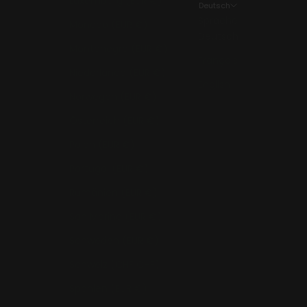
Luxemburg (EUR €)
Deutsch
Sprache
Monaco (EUR €)
Deutsch
Montenegro (EUR €)
Français
Niederlande (EUR €)
English
Norwegen (EUR €)
Österreich (EUR €)
Polen (EUR €)
Portugal (EUR €)
Rumänien (EUR €)
San Marino (EUR €)
Schweden (EUR €)
Schweiz (CHF CHF)
Spanien (EUR €)