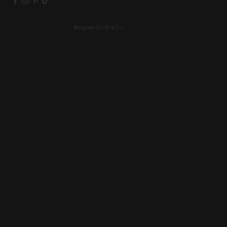
Belgien (EUR €)
Land
Belgien (EUR €)
Bulgarien (EUR €)
Dänemark (EUR €)
Deutschland (EUR €)
Finnland (EUR €)
Frankreich (EUR €)
Griechenland (EUR €)
Italien (EUR €)
Kroatien (EUR €)
Liechtenstein (EUR €)