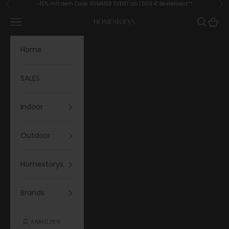
Zum Inhalt springen
-15% mit dem Code SUMMER EVENT ab 1.000 € Bestellwert*!
Zurück
Vor
Menü
Suchen
Waren
Homestorys
Home
SALES
Indoor
Outdoor
Homestorys
Brands
ANMELDEN