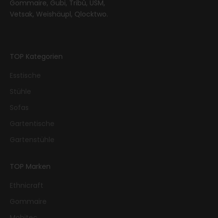
Gommaire, Gubi, Tribù, USM,
Vetsak, Weishäupl, Qlocktwo.
TOP Kategorien
Esstische
Stühle
Sofas
Gartentische
Gartenstühle
TOP Marken
Ethnicraft
Gommaire
Mobitec