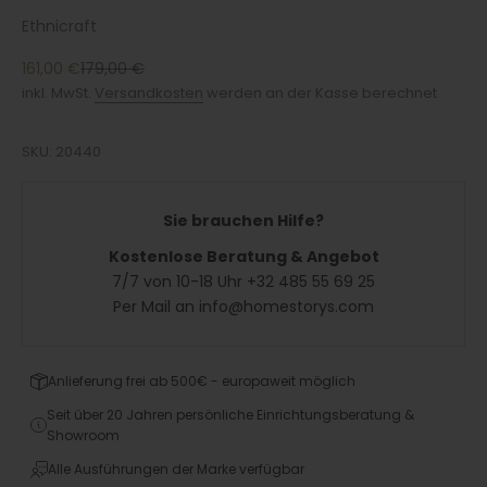
Ethnicraft
Angebot
Regulärer Preis
161,00 €
179,00 €
inkl. MwSt.
Versandkosten
werden an der Kasse berechnet
SKU: 20440
Sie brauchen Hilfe?
Kostenlose Beratung & Angebot
7/7 von 10-18 Uhr +32 485 55 69 25
Per Mail an info@homestorys.com
Anlieferung frei ab 500€ - europaweit möglich
Seit über 20 Jahren persönliche Einrichtungsberatung &
Showroom
Alle Ausführungen der Marke verfügbar