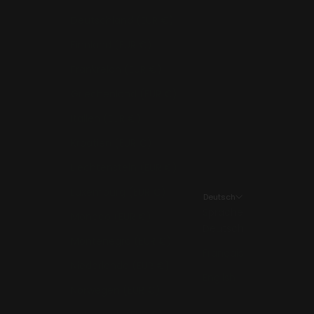
Deutschland (EUR €)
Finnland (EUR €)
Frankreich (EUR €)
Griechenland (EUR €)
Italien (EUR €)
Kroatien (EUR €)
Liechtenstein (EUR €)
Luxemburg (EUR €)
Deutsch
Sprache
Monaco (EUR €)
Deutsch
Montenegro (EUR €)
Français
Niederlande (EUR €)
English
Norwegen (EUR €)