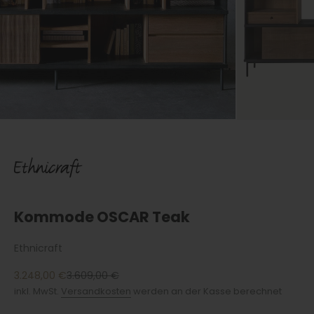
Kommode OSCAR Teak
Ethnicraft
Angebot
Regulärer Preis
3.248,00 €
3.609,00 €
inkl. MwSt.
Versandkosten
werden an der Kasse berechnet