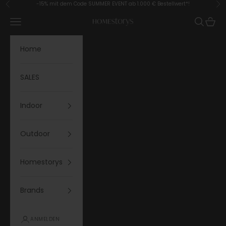
Zum Inhalt springen
-15% mit dem Code SUMMER EVENT ab 1.000 € Bestellwert*!
Zurück
Vor
Menü
Suchen
Waren
Homestorys
Home
SALES
Indoor
Outdoor
Homestorys
Brands
ANMELDEN