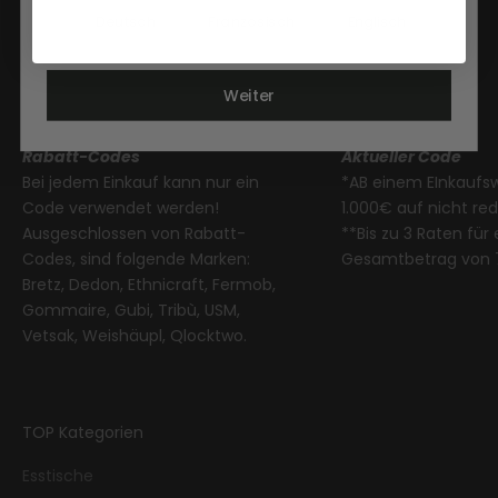
Themenausstellung auf
2500m²
, auch
sonn- und
Sprache
Deutsch
Französisch
Englisch
feiertags
.
Wir freuen uns auf Sie!
Weiter
Rabatt-Codes
Aktueller Code
Bei jedem Einkauf kann nur ein
*AB einem EInkaufs
Code verwendet werden!
1.000€ auf nicht re
Ausgeschlossen von Rabatt-
**Bis zu 3 Raten für
Codes, sind folgende Marken:
Gesamtbetrag von 
Bretz, Dedon, Ethnicraft, Fermob,
Gommaire, Gubi, Tribù, USM,
Vetsak, Weishäupl, Qlocktwo.
TOP Kategorien
Esstische