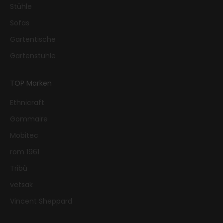
Stühle
Sofas
Gartentische
Gartenstühle
TOP Marken
Ethnicraft
Gommaire
Mobitec
rom 1961
Tribù
vetsak
Vincent Sheppard