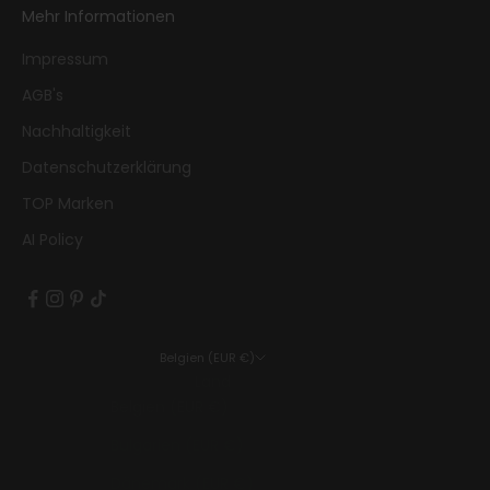
Mehr Informationen
Impressum
AGB's
Nachhaltigkeit
Datenschutzerklärung
TOP Marken
AI Policy
Belgien (EUR €)
Land
Belgien (EUR €)
Bulgarien (EUR €)
Dänemark (EUR €)