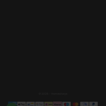
Österreich (EUR €)
Polen (EUR €)
Portugal (EUR €)
Rumänien (EUR €)
San Marino (EUR €)
Schweden (EUR €)
Schweiz (CHF CHF)
Spanien (EUR €)
Ungarn (EUR €)
Vatikanstadt (EUR €)
Vereinigte Staaten (USD $)
© 2026 - Homestorys