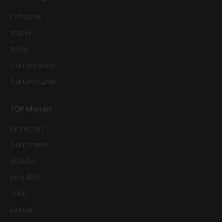
Esstische
Stühle
Sofas
Gartentische
Gartenstühle
TOP Marken
Ethnicraft
Gommaire
Mobitec
rom 1961
Tribù
vetsak