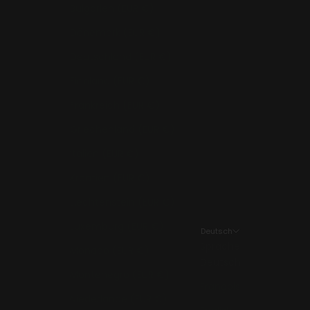
Bulgarien (EUR €)
Dänemark (EUR €)
Deutschland (EUR €)
Finnland (EUR €)
Frankreich (EUR €)
Griechenland (EUR €)
Italien (EUR €)
Kroatien (EUR €)
Liechtenstein (EUR €)
Luxemburg (EUR €)
Deutsch
Sprache
Monaco (EUR €)
Deutsch
Montenegro (EUR €)
Français
Niederlande (EUR €)