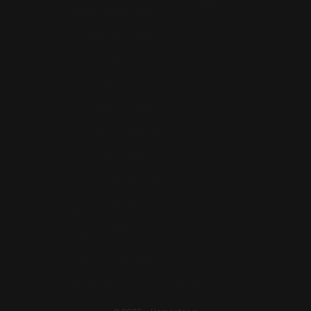
English
Norwegen (EUR €)
Österreich (EUR €)
Polen (EUR €)
Portugal (EUR €)
Rumänien (EUR €)
San Marino (EUR €)
Schweden (EUR €)
Schweiz (CHF CHF)
Spanien (EUR €)
Ungarn (EUR €)
Vatikanstadt (EUR €)
Vereinigte Staaten (USD $)