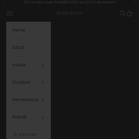
Zum Inhalt springen
-15% mit dem Code SUMMER EVENT ab 1.000 € Bestellwert*!
Zurück
Vor
Menü
Suchen
Waren
Homestorys
Home
SALES
Indoor
Outdoor
Homestorys
Brands
ANMELDEN