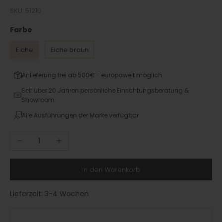
SKU: 51210
Farbe
Farbe
Eiche
Eiche braun
Anlieferung frei ab 500€ - europaweit möglich
Seit über 20 Jahren persönliche Einrichtungsberatung &
Showroom
Alle Ausführungen der Marke verfügbar
Anzahl verringern
Anzahl erhöhen
In den Warenkorb
Lieferzeit:
3-4 Wochen