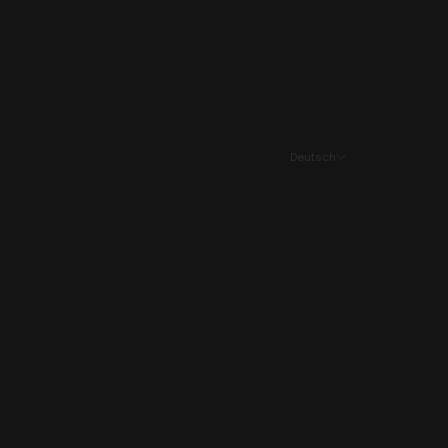
Griechenland (EUR €)
Italien (EUR €)
Kroatien (EUR €)
Liechtenstein (EUR €)
Luxemburg (EUR €)
Deutsch
Sprache
Monaco (EUR €)
Deutsch
Montenegro (EUR €)
Français
Niederlande (EUR €)
English
Norwegen (EUR €)
Österreich (EUR €)
Polen (EUR €)
Portugal (EUR €)
Rumänien (EUR €)