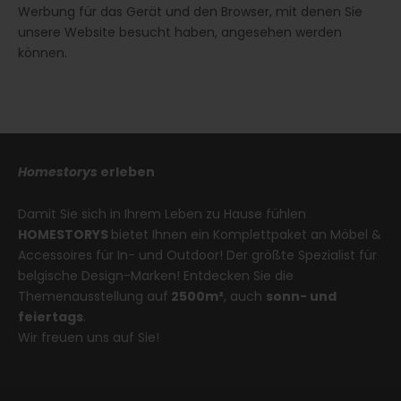
Werbung für das Gerät und den Browser, mit denen Sie
unsere Website besucht haben, angesehen werden
können.
Homestorys
erleben
Damit Sie sich in Ihrem Leben zu Hause fühlen
HOMESTORYS
bietet Ihnen ein Komplettpaket an Möbel &
Accessoires für In- und Outdoor! Der größte Spezialist für
belgische Design-Marken! Entdecken Sie die
Themenausstellung auf
2500m²
, auch
sonn- und
feiertags
.
Wir freuen uns auf Sie!