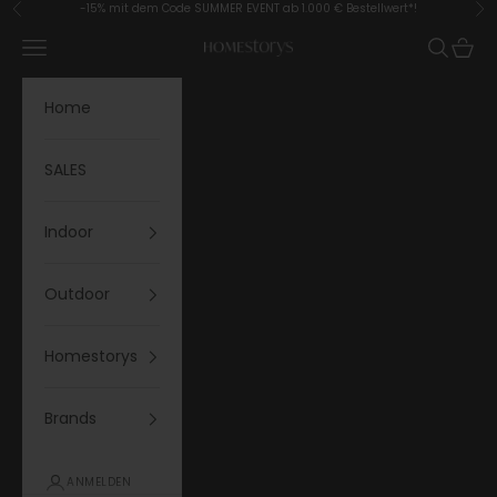
Zum Inhalt springen
-15% mit dem Code SUMMER EVENT ab 1.000 € Bestellwert*!
Zurück
Vor
Menü
Suchen
Waren
Homestorys
Home
SALES
Indoor
Outdoor
Homestorys
Brands
ANMELDEN