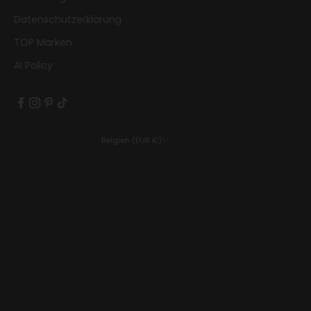
Datenschutzerklärung
TOP Marken
AI Policy
Belgien (EUR €)
Land
Belgien (EUR €)
Bulgarien (EUR €)
Dänemark (EUR €)
Deutschland (EUR €)
Finnland (EUR €)
Frankreich (EUR €)