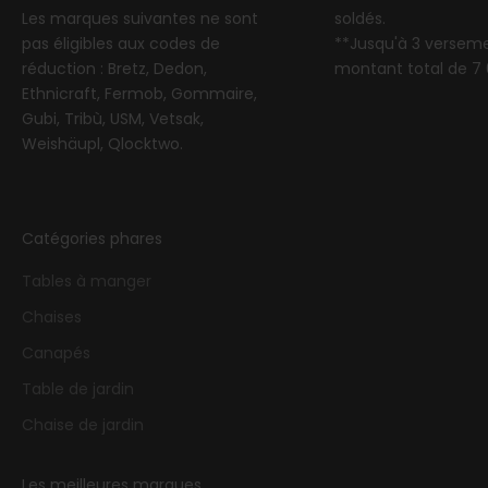
Les marques suivantes ne sont
soldés.
pas éligibles aux codes de
**Jusqu'à 3 versem
réduction : Bretz, Dedon,
montant total de 7
Ethnicraft, Fermob, Gommaire,
Gubi, Tribù, USM, Vetsak,
Weishäupl, Qlocktwo.
Catégories phares
Tables à manger
Chaises
Canapés
Table de jardin
Chaise de jardin
Les meilleures marques