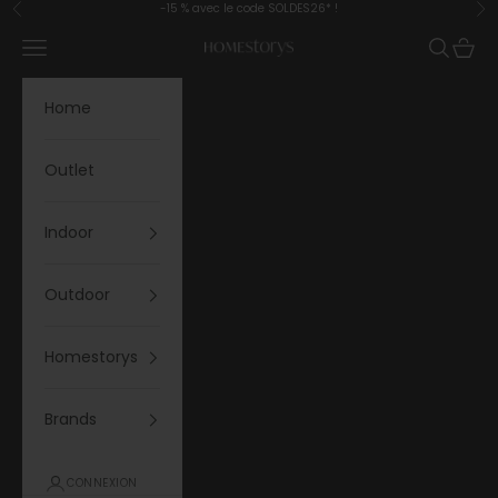
Aller au contenu
-15 % avec le code SOLDES26* !
Retour
Av
Menu
Recherc
Panier
Homestorys
Home
Outlet
Indoor
Outdoor
Homestorys
Brands
CONNEXION