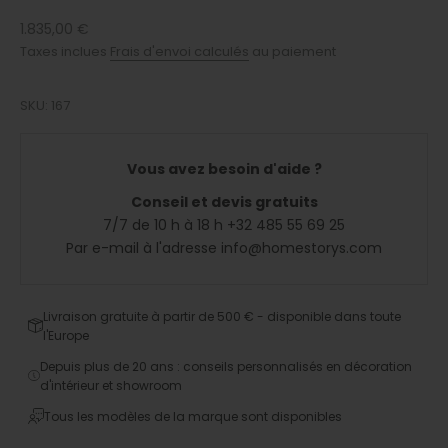
Prix de vente
1.835,00 €
Taxes inclues
Frais d'envoi calculés
au paiement
SKU: 167
Vous avez besoin d'aide ?
Conseil et devis gratuits
7/7 de 10 h à 18 h +32 485 55 69 25
Par e-mail à l'adresse info@homestorys.com
Livraison gratuite à partir de 500 € - disponible dans toute
l'Europe
Depuis plus de 20 ans : conseils personnalisés en décoration
d'intérieur et showroom
Tous les modèles de la marque sont disponibles