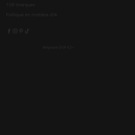
TOP marques
Politique en matière d'IA
Belgique (EUR €)
Pays
Allemagne (EUR €)
Autriche (EUR €)
Belgique (EUR €)
Bulgarie (EUR €)
Croatie (EUR €)
Danemark (EUR €)
Espagne (EUR €)
État de la Cité du Vatican (EUR €)