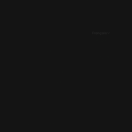
États-Unis (USD $)
Finlande (EUR €)
France (EUR €)
Français
Langue
Grèce (EUR €)
Deutsch
Hongrie (EUR €)
Français
Italie (EUR €)
English
Liechtenstein (EUR €)
Luxembourg (EUR €)
Monaco (EUR €)
Monténégro (EUR €)
Norvège (EUR €)
Pays-Bas (EUR €)