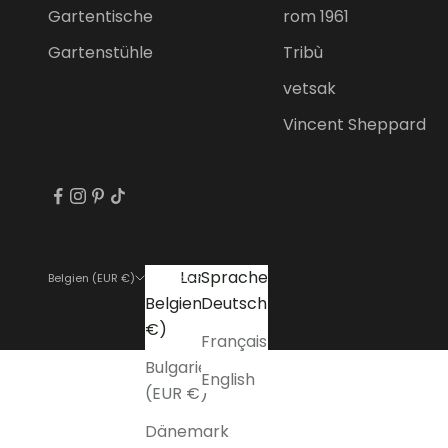
Gartentische
rom 1961
Gartenstühle
Tribù
vetsak
Vincent Sheppard
Land
Sprache
Belgien (EUR €)
Deutsch
Belgien (EUR
Deutsch
€)
Français
Bulgarien
English
(EUR €)
Dänemark