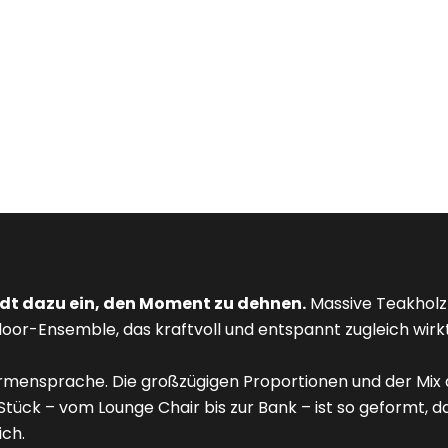
VINCENT SHEPPARD
artensessel LENTO
Angebot
ab 2.000,00 €
lädt dazu ein, den Moment zu dehnen.
Massive Teakholz
oor-Ensemble, das kraftvoll und entspannt zugleich wirkt.
 Formensprache. Die großzügigen Proportionen und der M
ück – vom Lounge Chair bis zur Bank – ist so geformt, dass
ich.