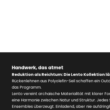
VINCENT SHEPPARD
Gartensofa LENTO
G
Angebot
ab 4.530,00 €
Farbe
Farbe
Handwerk, das atmet
Reduktion als Reichtum: Die Lento Kollektion 
Rückenlehnen aus Polyolefin-Seil schaffen ein Outd
das Programm.
Lento vereint archaische Materialität mit klarer
eine Harmonie zwischen Natur und Struktur. Jedes St
Ensembles überzeugt. Einladend, aber nie aufdringl