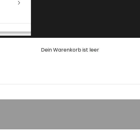
Dein Warenkorb ist leer
von Vincent Sheppard
DAVID
LOOP