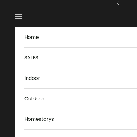
Zum Inhalt springen
Zurück
Menü
Home
SALES
Indoor
Outdoor
Homestorys