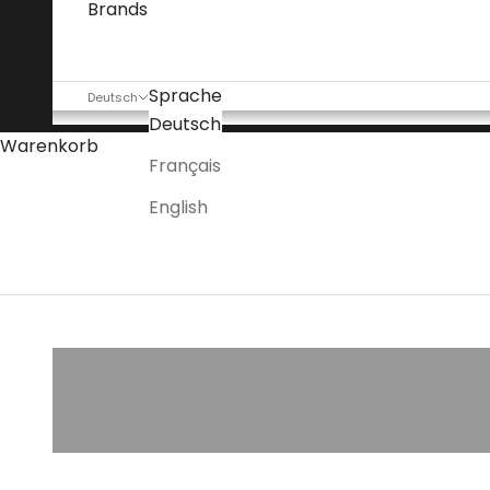
Brands
Sprache
Deutsch
Deutsch
Warenkorb
Français
Lento Gartenmöbel – Der Luxus der Langsamkeit 
English
Roh, ruhig, radikal elegant
Vincent
KODO
Sheppard